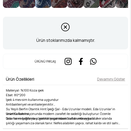
Ürün stoklarımızda kalmamıştır.
ÜRÜNÜ PAYLAŞ
Ürün Özellikleri
Devamını Göster
Materyal: %100 Koza ipek
Ebat: 80*200
İpek 4 mevsim kullanıma uygundur
Antibakteriyel ve antialerjeniktir
Su Yeşili Berfin Otantik Hint İpeği Şal - Eda Uzunlar modeli, Eda Uzunlar'ın
Ürün Kullanımı
tesettür koleksiyonunda modern zarafet ile sadeliği buluşturur. Özenle
Dolama ve bağlama yönetmi ile şal olarak kullanıma uygundur.
tasarlanmış detayları, günlük yaşamdan özel davetlere kadar her alanda
şıklığı yaşamanıza olanak tanır. Nefes alabilen yapısı, rahat kalıbı ve stil sahibi
Yıkama Talimatı:
çizgileri ile hem konforlu hem de zarif bir kullanım sunar. Kumaş kalitesi, Eda