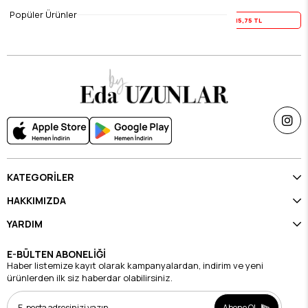
$19.69
$19.69
Popüler Ürünler
Yaz İndirimi
15,75 TL
Yaz İndirimi
15,75 TL
KATEGORİLER
HAKKIMIZDA
YARDIM
E-BÜLTEN ABONELİĞİ
Haber listemize kayıt olarak kampanyalardan, indirim ve yeni
ürünlerden ilk siz haberdar olabilirsiniz.
Abone Ol