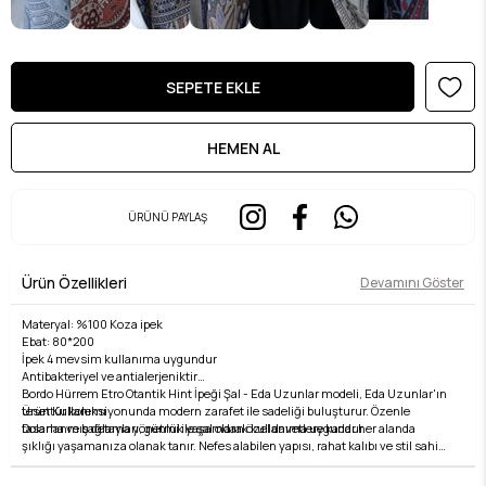
ÜRÜNÜ PAYLAŞ
Ürün Özellikleri
Devamını Göster
Materyal: %100 Koza ipek
Ebat: 80*200
İpek 4 mevsim kullanıma uygundur
Antibakteriyel ve antialerjeniktir
Bordo Hürrem Etro Otantik Hint İpeği Şal - Eda Uzunlar modeli, Eda Uzunlar'ın
Ürün Kullanımı
tesettür koleksiyonunda modern zarafet ile sadeliği buluşturur. Özenle
Dolama ve bağlama yönetmi ile şal olarak kullanıma uygundur.
tasarlanmış detayları, günlük yaşamdan özel davetlere kadar her alanda
şıklığı yaşamanıza olanak tanır. Nefes alabilen yapısı, rahat kalıbı ve stil sahibi
Yıkama Talimatı:
çizgileri ile hem konforlu hem de zarif bir kullanım sunar. Kumaş kalitesi, Eda
İpek Şampuanı ile nazikçe elde ve kuru temizleme önerilir.
Uzunlar farkıyla bir üst seviyeye taşınır. Tesettür giyimde stilini yansıtmak