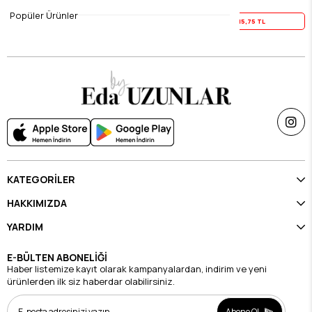
$19.69
$19.69
Popüler Ürünler
Yaz İndirimi
15,75 TL
Yaz İndirimi
15,75 TL
KATEGORİLER
HAKKIMIZDA
YARDIM
E-BÜLTEN ABONELİĞİ
Haber listemize kayıt olarak kampanyalardan, indirim ve yeni
ürünlerden ilk siz haberdar olabilirsiniz.
Abone Ol