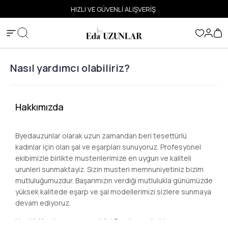
ETSİZ
HIZLI VE GÜVENLİ ALIŞVERİŞ
Nasıl yardımcı olabiliriz?
Hakkımızda
Byedauzunlar olarak uzun zamandan beri tesettürlü
kadınlar için olan şal ve eşarpları sunuyoruz. Profesyonel
ekibimizle birlikte musterilerimize en uygun ve kaliteli
urunleri sunmaktayiz. Sizin musteri memnuniyetiniz bizim
mutluluğumuzdur. Başarımızın verdiği mutlulukla günümüzde
yüksek kalitede eşarp ve şal modellerimizi sizlere sunmaya
devam ediyoruz.
Her türlü şal ve eşarp çeşidini Byedauzunlar’da