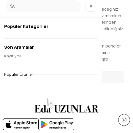
bulabilirsiniz. Mağazamızda günlük hayatta
✕
kullanabileceğiniz şallar ve davetlerde kullanabileceğiniz
şallara kadar farklı model ve desenlere ulaşmanız mümkün.
Desenli ya da desensiz olarak kaliteli kumaş türlerinden
Popüler Kategoriler
üretilen şallarımız da mevcuttur. Tercihinize göre dilediğiniz
şalı hızlı ve kolay bir şekilde satın alabilirsiniz.
Aynı zamanda, şalların daha iyi durmasını sağlayan boneler
Son Aramalar
ve topuz tokaları ürünlerimiz arasındadır. Mağazamızı
Kayıt yok
ziyaret ettiğinizde en iyi şal modelleri yanında çeşitli
aksesuarlar da bulabilirsiniz.
Popüler Ürünler
Whatsapp İle Destek