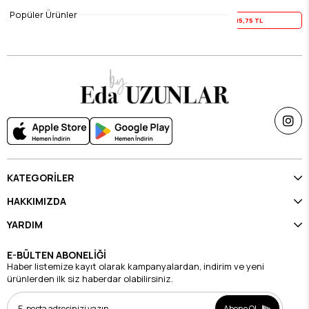
$19.69
$19.69
Popüler Ürünler
Yaz İndirimi
15,75 TL
Yaz İndirimi
15,75 TL
KATEGORİLER
HAKKIMIZDA
YARDIM
E-BÜLTEN ABONELİĞİ
Haber listemize kayıt olarak kampanyalardan, indirim ve yeni
ürünlerden ilk siz haberdar olabilirsiniz.
Abone Ol