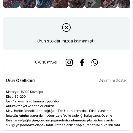
Ürün stoklarımızda kalmamıştır.
ÜRÜNÜ PAYLAŞ
Ürün Özellikleri
Devamını Göster
Materyal: %100 Koza ipek
Ebat: 80*200
İpek 4 mevsim kullanıma uygundur
Antibakteriyel ve antialerjeniktir
Mavi Berfin Otantik Hint İpeği Şal - Eda Uzunlar modeli, Eda Uzunlar'ın
Ürün Kullanımı
tesettür koleksiyonunda modern zarafet ile sadeliği buluşturur. Özenle
Dolama ve bağlama yönetmi ile şal olarak kullanıma uygundur.
tasarlanmış detayları, günlük yaşamdan özel davetlere kadar her alanda
şıklığı yaşamanıza olanak tanır. Nefes alabilen yapısı, rahat kalıbı ve stil sahibi
Yıkama Talimatı:
çizgileri ile hem konforlu hem de zarif bir kullanım sunar. Kumaş kalitesi, Eda