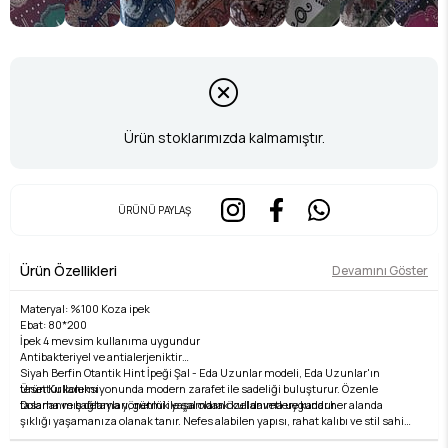
Ürün stoklarımızda kalmamıştır.
ÜRÜNÜ PAYLAŞ
Ürün Özellikleri
Devamını Göster
Materyal: %100 Koza ipek
Ebat: 80*200
İpek 4 mevsim kullanıma uygundur
Antibakteriyel ve antialerjeniktir
Siyah Berfin Otantik Hint İpeği Şal - Eda Uzunlar modeli, Eda Uzunlar'ın
Ürün Kullanımı
tesettür koleksiyonunda modern zarafet ile sadeliği buluşturur. Özenle
Dolama ve bağlama yönetmi ile şal olarak kullanıma uygundur.
tasarlanmış detayları, günlük yaşamdan özel davetlere kadar her alanda
şıklığı yaşamanıza olanak tanır. Nefes alabilen yapısı, rahat kalıbı ve stil sahibi
Yıkama Talimatı:
çizgileri ile hem konforlu hem de zarif bir kullanım sunar. Kumaş kalitesi, Eda