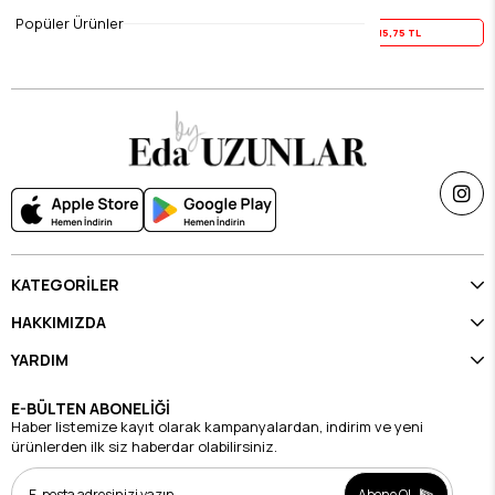
$19.69
$19.69
Popüler Ürünler
Yaz İndirimi
15,75 TL
Yaz İndirimi
15,75 TL
KATEGORİLER
HAKKIMIZDA
YARDIM
E-BÜLTEN ABONELİĞİ
Haber listemize kayıt olarak kampanyalardan, indirim ve yeni
ürünlerden ilk siz haberdar olabilirsiniz.
Abone Ol