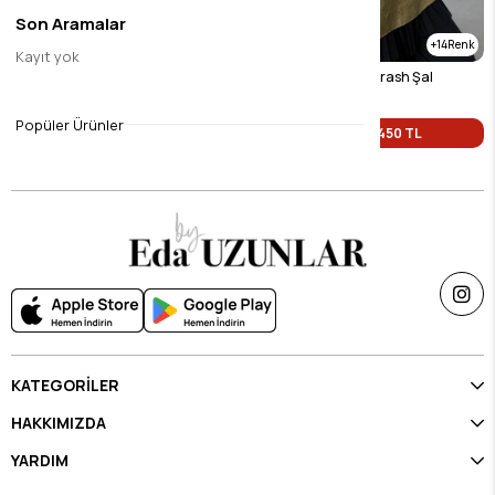
Son Aramalar
16
14
Kayıt yok
Siyah Vual İpek Crash Şal
Yağ Yeşili Vual İpek Crash Şal
$9.45
$9.45
Popüler Ürünler
Tek Fiyat 450 TL
Tek Fiyat 450 TL
KATEGORİLER
HAKKIMIZDA
YARDIM