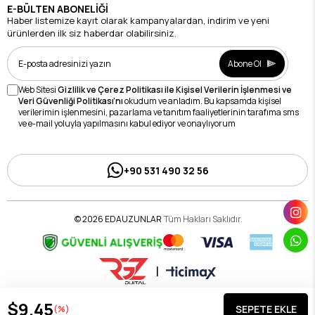
E-BÜLTEN ABONELİĞİ
Haber listemize kayıt olarak kampanyalardan, indirim ve yeni
ürünlerden ilk siz haberdar olabilirsiniz.
Abone Ol
Web Sitesi
Gizlilik ve Çerez Politikası ile Kişisel Verilerin İşlenmesi ve
Veri Güvenliği Politikası’nı
okudum ve anladım. Bu kapsamda kişisel
verilerimin işlenmesini, pazarlama ve tanıtım faaliyetlerinin tarafıma sms
ve e-mail yoluyla yapılmasını kabul ediyor ve onaylıyorum
+90 531 490 32 56
© 2026 EDAUZUNLAR
Tüm Hakları Saklıdır.
|
$9.45
(%)