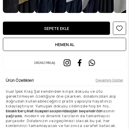
ÜRÜNÜ PAYLAŞ
Ürün Özellikleri
Devamını Göster
Vual İpek Kraş Şal kendinden kırışık dokusu ve ütü
gerektirmeyen özelliğiyle öne çıkarken, dolabınızdan alıp
doğrudan kullanabileceğiniz pratik yapısıyla hayatınızı
kolaylaştırıyor. Yumuşak dokusu cildinizde hoş bir his
bırakırken, hafif yapısı sayesinde gün boyu konfor
Klasik bir şıklık arayanlar için ideal bir seçenek olmasının
sağlıyor.
yanı sıra, modern ve dinamik tarzların da tamamlayıcı
parçasıdır. Dolabınızın vazgeçilmezi olacak bu şal, her
kombininizi tamamlayacak ve tarzınıza zarafet katacak.