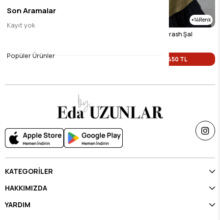
Son Aramalar
16
14
Kayıt yok
Siyah Vual İpek Crash Şal
Yağ Yeşili Vual İpek Crash Şal
$9.46
$9.46
Popüler Ürünler
Tek Fiyat 450 TL
Tek Fiyat 450 TL
KATEGORİLER
HAKKIMIZDA
YARDIM