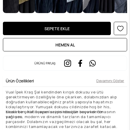
ÜRÜNÜ PAYLAŞ
Ürün Özellikleri
Devamını Göster
Vual İpek Kraş Şal kendinden kırışık dokusu ve ütü
gerektirmeyen özelliğiyle öne çıkarken, dolabınızdan alıp
doğrudan kullanabileceğiniz pratik yapısıyla hayatınızı
kolaylaştırıyor. Yumuşak dokusu cildinizde hoş bir his
bırakırken, hafif yapısı sayesinde gün boyu konfor
Klasik bir şıklık arayanlar için ideal bir seçenek olmasının
sağlıyor.
yanı sıra, modern ve dinamik tarzların da tamamlayıcı
parçasıdır. Dolabınızın vazgeçilmezi olacak bu şal, her
kombininizi tamamlayacak ve tarzınıza zarafet katacak.