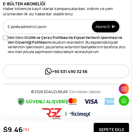
E-BÜLTEN ABONELİĞİ
Haber listemize kayıt olarak kampanyalardan, indirim ve yeni
ürünlerden ilk siz haberdar olabilirsiniz.
Abone Ol
Web Sitesi
Gizlilik ve Çerez Politikası ile Kişisel Verilerin İşlenmesi ve
Veri Güvenliği Politikası’nı
okudum ve anladım. Bu kapsamda kişisel
verilerimin işlenmesini, pazarlama ve tanıtım faaliyetlerinin tarafıma sms
ve e-mail yoluyla yapılmasını kabul ediyor ve onaylıyorum
+90 531 490 32 56
© 2026 EDAUZUNLAR
Tüm Hakları Saklıdır.
|
$9.46
(%)