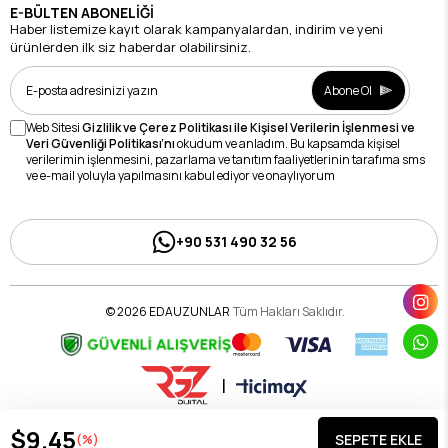
E-BÜLTEN ABONELİĞİ
Haber listemize kayıt olarak kampanyalardan, indirim ve yeni
ürünlerden ilk siz haberdar olabilirsiniz.
Abone Ol
Web Sitesi
Gizlilik ve Çerez Politikası ile Kişisel Verilerin İşlenmesi ve
Veri Güvenliği Politikası’nı
okudum ve anladım. Bu kapsamda kişisel
verilerimin işlenmesini, pazarlama ve tanıtım faaliyetlerinin tarafıma sms
ve e-mail yoluyla yapılmasını kabul ediyor ve onaylıyorum
+90 531 490 32 56
© 2026 EDAUZUNLAR
Tüm Hakları Saklıdır.
|
$9.45
(%)