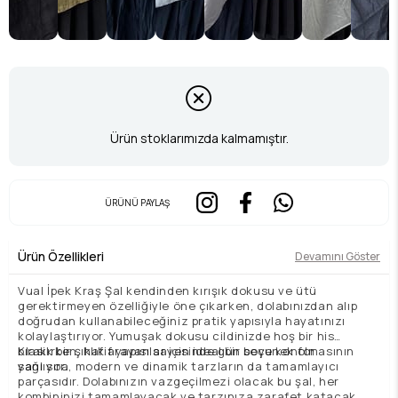
Ürün stoklarımızda kalmamıştır.
ÜRÜNÜ PAYLAŞ
Ürün Özellikleri
Devamını Göster
Vual İpek Kraş Şal kendinden kırışık dokusu ve ütü
gerektirmeyen özelliğiyle öne çıkarken, dolabınızdan alıp
doğrudan kullanabileceğiniz pratik yapısıyla hayatınızı
kolaylaştırıyor. Yumuşak dokusu cildinizde hoş bir his
bırakırken, hafif yapısı sayesinde gün boyu konfor
Klasik bir şıklık arayanlar için ideal bir seçenek olmasının
sağlıyor.
yanı sıra, modern ve dinamik tarzların da tamamlayıcı
parçasıdır. Dolabınızın vazgeçilmezi olacak bu şal, her
kombininizi tamamlayacak ve tarzınıza zarafet katacak.