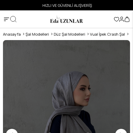
ETSİZ
HIZLI VE GÜVENLİ ALIŞVERİŞ
Anasayfa
Şal Modelleri
Düz Şal Modelleri
Vual İpek Crash Şal
G