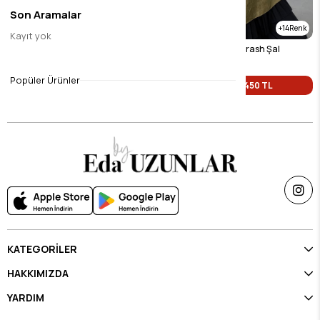
Son Aramalar
16
14
Kayıt yok
Siyah Vual İpek Crash Şal
Yağ Yeşili Vual İpek Crash Şal
$9.45
$9.45
Popüler Ürünler
Tek Fiyat 450 TL
Tek Fiyat 450 TL
KATEGORİLER
HAKKIMIZDA
YARDIM