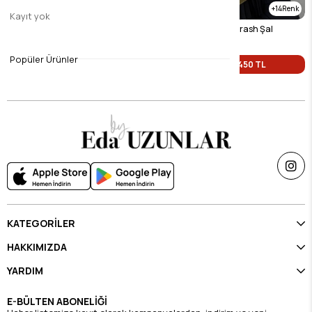
16
14
Kayıt yok
Siyah Vual İpek Crash Şal
Yağ Yeşili Vual İpek Crash Şal
$9.46
$9.46
Popüler Ürünler
Tek Fiyat 450 TL
Tek Fiyat 450 TL
KATEGORİLER
HAKKIMIZDA
YARDIM
E-BÜLTEN ABONELİĞİ