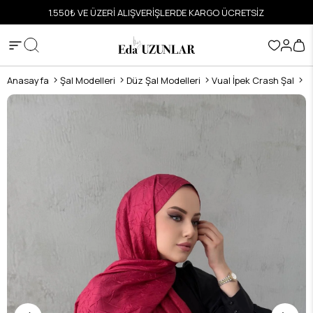
ETSİZ
HIZLI VE GÜVENLİ ALIŞVERİŞ
Anasayfa
Şal Modelleri
Düz Şal Modelleri
Vual İpek Crash Şal
F