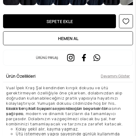
ÜRÜNÜ PAYLAŞ
Ürün Özellikleri
Devamını Göster
Vual İpek Kraş Şal kendinden kırışık dokusu ve ütü
gerektirmeyen özelliğiyle öne çıkarken, dolabınızdan alıp
doğrudan kullanabileceğiniz pratik yapısıyla hayatınızı
kolaylaştırıyor. Yumuşak dokusu cildinizde hoş bir his
bırakırken, hafif yapısı sayesinde gün boyu konfor
Klasik bir şıklık arayanlar için ideal bir seçenek olmasının
sağlıyor.
yanı sıra, modern ve dinamik tarzların da tamamlayıcı
parçasıdır. Dolabınızın vazgeçilmezi olacak bu şal, her
kombininizi tamamlayacak ve tarzınıza zarafet katacak.
Kolay şekil alır, kayma yapmaz.
Ütü istemeyen yapısı sayesinde günlük kullanımda