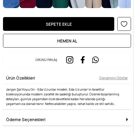
ÜRÜNÜ PAYLAŞ
Ürün Özellikleri
Devamını Göster
Janjan Şal Koyu Gri - Eda Uzunlar modeli, Eda Uzunlar'ın tesettür
koleksiyonunda modern zarafet ile sadeliği buluşturur. Özenle tasarlanmış
detayları, günlük yaşamdan özel davetlere kadar her alanda şıklığı
yaşamanıza olanak tanır. Nefes alabilen yapısı, rahat kalıbı ve stil sahibi
çizgileri ile hem konforlu hem de zarif bir kullanım sunar. Kumaş kalitesi, Eda
Uzunlar farkıyla bir üst seviyeye taşınır. Tesettür giyimde stilini yansıtmak
isteyen kadınlar için ideal bir tercihtir. Koleksiyonun her bir parçası, zamansız
Ödeme Seçenekleri
şıklığın temsilcisidir ve her kombine değer katar. Şıklığı detaylarda arayanlara
özel bu ürün, Eda Uzunlar estetiğini dolabınıza taşır.