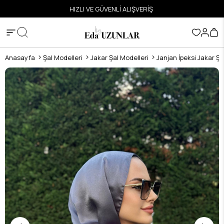
ETSİZ
HIZLI VE GÜVENLİ ALIŞVERİŞ
Anasayfa
Şal Modelleri
Jakar Şal Modelleri
Janjan İpeksi Jakar Şa