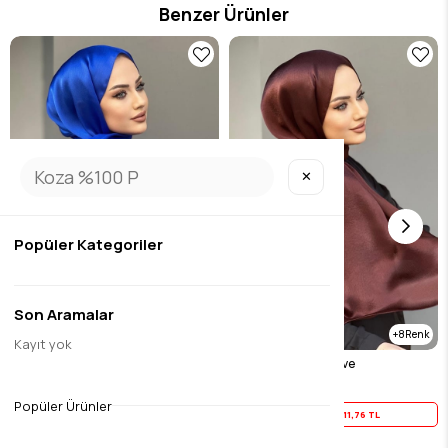
Benzer Ürünler
✕
Popüler Kategoriler
Son Aramalar
8
Kayıt yok
Janjan sal saks
Janjan sal koyu kahve
$14.70
$14.70
Popüler Ürünler
Yaz İndirimi
11,76 TL
Yaz İndirimi
11,76 TL