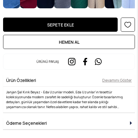
ÜRÜNÜ PAYLAŞ
Ürün Özellikleri
Devamını Göster
Janjan Şal Kırık Beyaz - Eda Uzunlar modeli, Eda Uzunlar'ın tesettür
koleksiyonunda modern zarafet ile sadeliği buluşturur. Özenle tasarlanmış
detayları, günlük yaşamdan özel davetlere kadar her alanda şıklığı
yaşamanıza olanak tanır. Nefes alabilen yapısı, rahat kalıbı ve stil sahibi
çizgileri ile hem konforlu hem de zarif bir kullanım sunar. Kumaş kalitesi, Eda
Uzunlar farkıyla bir üst seviyeye taşınır. Tesettür giyimde stilini yansıtmak
isteyen kadınlar için ideal bir tercihtir. Koleksiyonun her bir parçası, zamansız
Ödeme Seçenekleri
şıklığın temsilcisidir ve her kombine değer katar. Şıklığı detaylarda arayanlara
özel bu ürün, Eda Uzunlar estetiğini dolabınıza taşır.