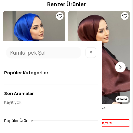
Benzer Ürünler
✕
Popüler Kategoriler
Son Aramalar
8
Kayıt yok
Janjan sal saks
Janjan sal koyu kahve
$14.70
$14.70
Popüler Ürünler
Yaz İndirimi
11,76 TL
Yaz İndirimi
11,76 TL