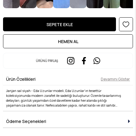
ÜRÜNÜ PAYLAŞ
Ürün Özellikleri
Devamını Göster
Janjan sal siyah - Eda Uzunlar modeli, Eda Uzunlar'ın tesettür
koleksiyonunda modern zarafet ile sadeliği buluşturur. Özenle tasarlanmış
detayları, günlük yaşamdan özel davetlere kadar her alanda şıklığı
yaşamanıza olanak tanır. Nefes alabilen yapısı, rahat kalıbı ve stil sahibi
çizgileri ile hem konforlu hem de zarif bir kullanım sunar. Kumaş kalitesi, Eda
Uzunlar farkıyla bir üst seviyeye taşınır. Tesettür giyimde stilini yansıtmak
isteyen kadınlar için ideal bir tercihtir. Koleksiyonun her bir parçası, zamansız
Ödeme Seçenekleri
şıklığın temsilcisidir ve her kombine değer katar. Şıklığı detaylarda arayanlara
özel bu ürün, Eda Uzunlar estetiğini dolabınıza taşır.