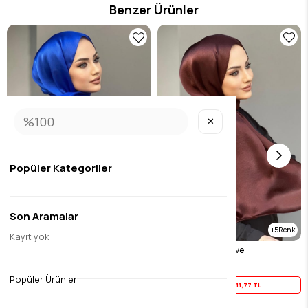
Benzer Ürünler
✕
Popüler Kategoriler
Son Aramalar
5
Kayıt yok
Janjan sal saks
Janjan sal koyu kahve
$14.71
$14.71
Popüler Ürünler
Yaz İndirimi
11,77 TL
Yaz İndirimi
11,77 TL