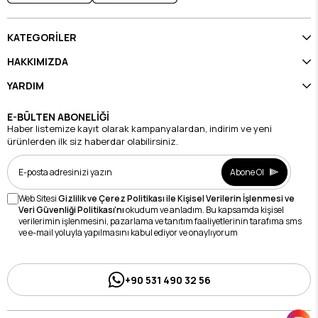
KATEGORİLER
HAKKIMIZDA
YARDIM
E-BÜLTEN ABONELİĞİ
Haber listemize kayıt olarak kampanyalardan, indirim ve yeni
ürünlerden ilk siz haberdar olabilirsiniz.
Abone Ol
Web Sitesi
Gizlilik ve Çerez Politikası ile Kişisel Verilerin İşlenmesi ve
Veri Güvenliği Politikası’nı
okudum ve anladım. Bu kapsamda kişisel
verilerimin işlenmesini, pazarlama ve tanıtım faaliyetlerinin tarafıma sms
ve e-mail yoluyla yapılmasını kabul ediyor ve onaylıyorum
+90 531 490 32 56