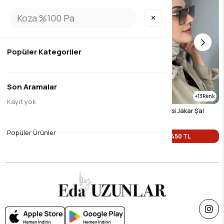
✕
Popüler Kategoriler
Son Aramalar
8
13
Kayıt yok
Bordo Desenli İpeksi Jakar Şal
Açık Bej Desenli İpeksi Jakar Şal
$9.45
$9.45
Popüler Ürünler
Tek Fiyat 450 TL
Tek Fiyat 450 TL