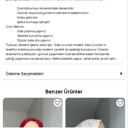
Özel dokuması ile kendinden desenlidir
Günlük veya özel günlerinizde tercih edebilirsiniz
Kolay şekil alır
İpeksi kumaşa sahiptir
Ürün Bakımı:
Elde yıkama yapınız
Sererek kurutma yapınız
Düşük ısıda ütü yapınız
Turkuaz Desenli İpeksi Jakar Şal - Eda Uzunlar modeli, Eda Uzunlar'ın
tesettür koleksiyonunda modern zarafet ile sadeliği buluşturur. Özenle
tasarlanmış detayları, günlük yaşamdan özel davetlere kadar her alanda
şıklığı yaşamanıza olanak tanır. Nefes alabilen yapısı, rahat kalıbı ve stil sahibi
çizgileri ile hem konforlu hem de zarif bir kullanım sunar. Kumaş kalitesi, Eda
Uzunlar farkıyla bir üst seviyeye taşınır. Tesettür giyimde stilini yansıtmak
isteyen kadınlar için ideal bir tercihtir. Koleksiyonun her bir parçası, zamansız
Ödeme Seçenekleri
şıklığın temsilcisidir ve her kombine değer katar. Şıklığı detaylarda arayanlara
özel bu ürün, Eda Uzunlar estetiğini dolabınıza taşır.
Benzer Ürünler