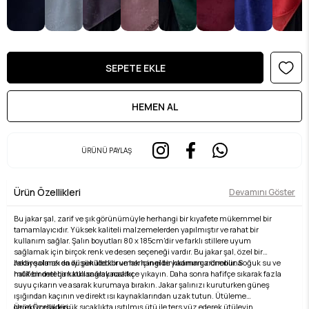
ÜRÜNÜ PAYLAŞ
Ürün Özellikleri
Devamını Göster
Bu jakar şal, zarif ve şık görünümüyle herhangi bir kıyafete mükemmel bir
tamamlayıcıdır. Yüksek kaliteli malzemelerden yapılmıştır ve rahat bir
kullanım sağlar. Şalın boyutları 80 x 185cm'dir ve farklı stillere uyum
sağlamak için birçok renk ve desen seçeneği vardır. Bu jakar şal, özel bir
hediye olarak da düşünülebilir ve herhangi bir kadının gardırobuna
Jakar şalınızı en iyi şekilde korumak için elde yıkamanız önerilir. Soğuk su ve
mükemmel bir katkı sağlayacaktır.
hafif bir deterjan kullanarak nazikçe yıkayın. Daha sonra hafifçe sıkarak fazla
suyu çıkarın ve asarak kurumaya bırakın. Jakar şalınızı kuruturken güneş
ışığından kaçının ve direkt ısı kaynaklarından uzak tutun. Ütüleme
gerekiyorsa düşük sıcaklıkta ısıtılmış ütü ile ters yüz ederek ütüleyin.
Ürün Özellikleri: