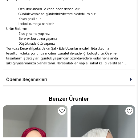
Özel dokuması ile kendinden desenlidir
Günlük veya özel günlerinizde tercih edebilirsiniz
Kolay şekil alır
İpeksi kumaşa sahiptir
Ürün Bakımı:
Elde yıkama yapınız
Sererek kurutma yapınız
Düşük ısıda ütü yapınız
Turkuaz Desenli İpeksi Jakar Şal - Eda Uzunlar modeli, Eda Uzunlar'ın
tesettür koleksiyonunda modern zarafet ile sadeliği buluşturur. Özenle
tasarlanmış detayları, günlük yaşamdan özel davetlere kadar her alanda
şıklığı yaşamanıza olanak tanır. Nefes alabilen yapısı, rahat kalıbı ve stil sahibi
çizgileri ile hem konforlu hem de zarif bir kullanım sunar. Kumaş kalitesi, Eda
Uzunlar farkıyla bir üst seviyeye taşınır. Tesettür giyimde stilini yansıtmak
isteyen kadınlar için ideal bir tercihtir. Koleksiyonun her bir parçası, zamansız
Ödeme Seçenekleri
şıklığın temsilcisidir ve her kombine değer katar. Şıklığı detaylarda arayanlara
özel bu ürün, Eda Uzunlar estetiğini dolabınıza taşır.
Benzer Ürünler