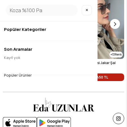
✕
Popüler Kategoriler
Son Aramalar
8
13
Kayıt yok
Bordo Desenli İpeksi Jakar Şal
Açık Bej Desenli İpeksi Jakar Şal
$9.45
$9.45
Popüler Ürünler
Tek Fiyat 450 TL
Tek Fiyat 450 TL