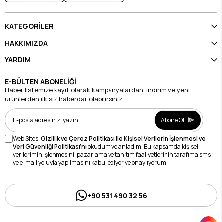
KATEGORİLER
HAKKIMIZDA
YARDIM
E-BÜLTEN ABONELİĞİ
Haber listemize kayıt olarak kampanyalardan, indirim ve yeni
ürünlerden ilk siz haberdar olabilirsiniz.
Abone Ol
Web Sitesi
Gizlilik ve Çerez Politikası ile Kişisel Verilerin İşlenmesi ve
Veri Güvenliği Politikası’nı
okudum ve anladım. Bu kapsamda kişisel
verilerimin işlenmesini, pazarlama ve tanıtım faaliyetlerinin tarafıma sms
ve e-mail yoluyla yapılmasını kabul ediyor ve onaylıyorum
+90 531 490 32 56