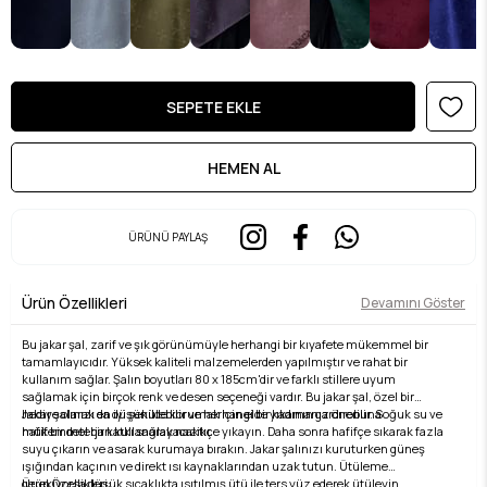
ÜRÜNÜ PAYLAŞ
Ürün Özellikleri
Devamını Göster
Bu jakar şal, zarif ve şık görünümüyle herhangi bir kıyafete mükemmel bir
tamamlayıcıdır. Yüksek kaliteli malzemelerden yapılmıştır ve rahat bir
kullanım sağlar. Şalın boyutları 80 x 185cm'dir ve farklı stillere uyum
sağlamak için birçok renk ve desen seçeneği vardır. Bu jakar şal, özel bir
hediye olarak da düşünülebilir ve herhangi bir kadının gardırobuna
Jakar şalınızı en iyi şekilde korumak için elde yıkamanız önerilir. Soğuk su ve
mükemmel bir katkı sağlayacaktır.
hafif bir deterjan kullanarak nazikçe yıkayın. Daha sonra hafifçe sıkarak fazla
suyu çıkarın ve asarak kurumaya bırakın. Jakar şalınızı kuruturken güneş
ışığından kaçının ve direkt ısı kaynaklarından uzak tutun. Ütüleme
gerekiyorsa düşük sıcaklıkta ısıtılmış ütü ile ters yüz ederek ütüleyin.
Ürün Özellikleri: