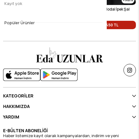
Kayıt yok
Lacivert Nazende Bohem Modal İpek Şal
Kahverengi Zerda Modal İpek Şal
$9.45
$9.45
Popüler Ürünler
Tek Fiyat 450 TL
Tek Fiyat 450 TL
KATEGORİLER
HAKKIMIZDA
YARDIM
E-BÜLTEN ABONELİĞİ
Haber listemize kayıt olarak kampanyalardan, indirim ve yeni