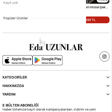
Kayıt yok
Lacivert Nazende Bohem Modal İpek Şal
Vizon Nazende Bohem Modal İpek Şal
$9.46
$9.46
Popüler Ürünler
Tek Fiyat 450 TL
Tek Fiyat 450 TL
KATEGORİLER
HAKKIMIZDA
YARDIM
E-BÜLTEN ABONELİĞİ
Haber listemize kayıt olarak kampanyalardan, indirim ve yeni