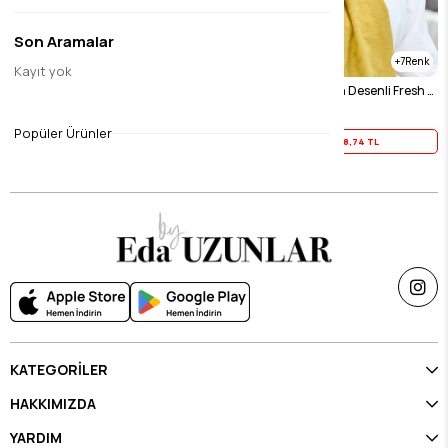
Son Aramalar
7
7
Kayıt yok
Lacivert Kendinden Desenli Fresh Şal
Yağ Yeşili Kendinden Desenli Fresh Şal
$10.92
$10.92
Popüler Ürünler
Yaz İndirimi
8,74 TL
Yaz İndirimi
8,74 TL
KATEGORİLER
HAKKIMIZDA
YARDIM