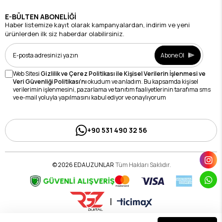
E-BÜLTEN ABONELİĞİ
Haber listemize kayıt olarak kampanyalardan, indirim ve yeni
ürünlerden ilk siz haberdar olabilirsiniz.
Abone Ol
Web Sitesi
Gizlilik ve Çerez Politikası ile Kişisel Verilerin İşlenmesi ve
Veri Güvenliği Politikası’nı
okudum ve anladım. Bu kapsamda kişisel
verilerimin işlenmesini, pazarlama ve tanıtım faaliyetlerinin tarafıma sms
ve e-mail yoluyla yapılmasını kabul ediyor ve onaylıyorum
+90 531 490 32 56
© 2026 EDAUZUNLAR
Tüm Hakları Saklıdır.
|