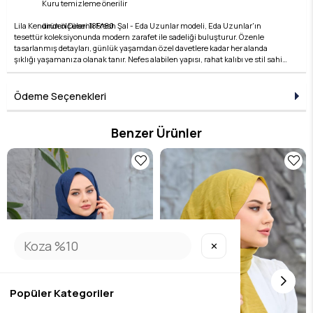
Kuru temizleme önerilir
Lila Kendinden Desenli Fresh Şal - Eda Uzunlar modeli, Eda Uzunlar'ın
ürün ölçüleri 185*80
tesettür koleksiyonunda modern zarafet ile sadeliği buluşturur. Özenle
tasarlanmış detayları, günlük yaşamdan özel davetlere kadar her alanda
şıklığı yaşamanıza olanak tanır. Nefes alabilen yapısı, rahat kalıbı ve stil sahibi
çizgileri ile hem konforlu hem de zarif bir kullanım sunar. Kumaş kalitesi, Eda
Uzunlar farkıyla bir üst seviyeye taşınır. Tesettür giyimde stilini yansıtmak
isteyen kadınlar için ideal bir tercihtir. Koleksiyonun her bir parçası, zamansız
Ödeme Seçenekleri
şıklığın temsilcisidir ve her kombine değer katar. Şıklığı detaylarda arayanlara
özel bu ürün, Eda Uzunlar estetiğini dolabınıza taşır.
Benzer Ürünler
✕
Popüler Kategoriler