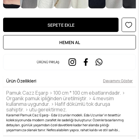
ÜRÜNÜ PAYLAŞ
Ürün Özellikleri
Devamını Göster
Pamuk Cazz Eşarp > 100 cm * 100 cm ebatlarındadır. >
Organik pamuk ipliğinden üretilmiştir. > 4 mevsim
kullanıma uygundur. > Hafif dökümlü tok duruşa
sahiptir. > utu gerektirmez.
Karamel Pamuk Caz Eşarp - Eda Uzunlar modeli, Eda Uzunlar'ın tesettür
koleksiyonunda modern zarafet ile sadeliği buluşturur. Özenle tasarlanmış
detayları, günlük yaşamdan özel davetlere kadar her alanda şıklığı
yaşamanıza olanak tanır. Nefes alabilen yapısı, rahat kalıbı ve stil sahibi
çizgileri ile hem konforlu hem de zarif bir kullanım sunar. Kumaş kalitesi, Eda