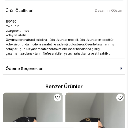
Ürün Özellikleri
Devamını Göster
180*80
tok durur
utu gerektirmez
kolay sekil alir
kaymaz
Zincir desen naturel sal ekru - Eda Uzunlar modeli, Eda Uzunlar'ın tesettür
koleksiyonunda modern zarafet ile sadeliği buluşturur. Özenle tasarlanmış
detayları, günlük yaşamdan özel davetlere kadar her alanda şıklığı
yaşamanıza olanak tanır. Nefes alabilen yapısı, rahat kalıbı ve stil sahibi
çizgileri ile hem konforlu hem de zarif bir kullanım sunar. Kumaş kalitesi, Eda
Uzunlar farkıyla bir üst seviyeye taşınır. Tesettür giyimde stilini yansıtmak
isteyen kadınlar için ideal bir tercihtir. Koleksiyonun her bir parçası, zamansız
Ödeme Seçenekleri
şıklığın temsilcisidir ve her kombine değer katar. Şıklığı detaylarda arayanlara
özel bu ürün, Eda Uzunlar estetiğini dolabınıza taşır.
Benzer Ürünler