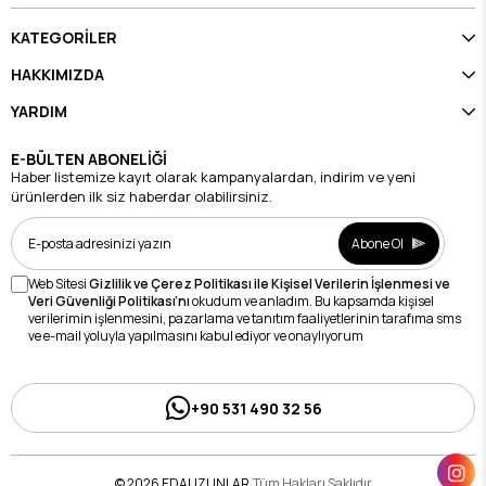
KATEGORİLER
HAKKIMIZDA
YARDIM
E-BÜLTEN ABONELİĞİ
Haber listemize kayıt olarak kampanyalardan, indirim ve yeni
ürünlerden ilk siz haberdar olabilirsiniz.
Abone Ol
Web Sitesi
Gizlilik ve Çerez Politikası ile Kişisel Verilerin İşlenmesi ve
Veri Güvenliği Politikası’nı
okudum ve anladım. Bu kapsamda kişisel
verilerimin işlenmesini, pazarlama ve tanıtım faaliyetlerinin tarafıma sms
ve e-mail yoluyla yapılmasını kabul ediyor ve onaylıyorum
+90 531 490 32 56
© 2026 EDAUZUNLAR
Tüm Hakları Saklıdır.