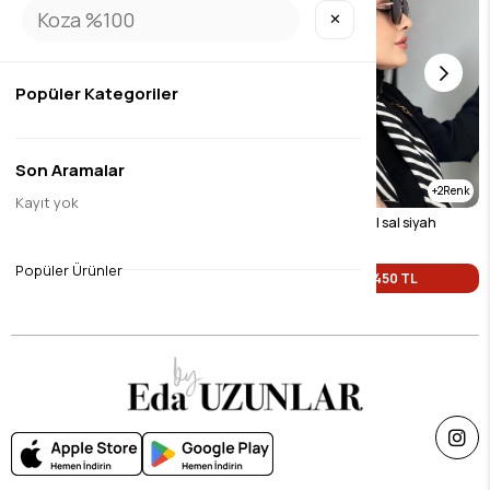
✕
Popüler Kategoriler
Son Aramalar
2
2
Kayıt yok
Zincir desen naturel sal siyah ( beyaz zincir)
Zincir desen naturel sal siyah
$9.45
$9.45
Popüler Ürünler
Tek Fiyat 450 TL
Tek Fiyat 450 TL