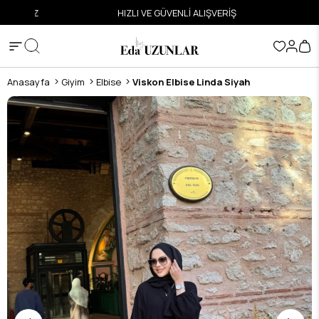
ETSİZ
HIZLI VE GÜVENLİ ALIŞVERİŞ
Anasayfa
Giyim
Elbise
Viskon Elbise Linda Siyah