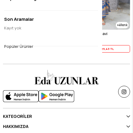
Son Aramalar
4
Kayıt yok
Viskon Elbise Linda Bej
Viskon Elbise Rüya Mavi
$36.79
$36.79
Popüler Ürünler
Yaz İndirimi
29,43 TL
Yaz İndirimi
29,43 TL
KATEGORİLER
HAKKIMIZDA