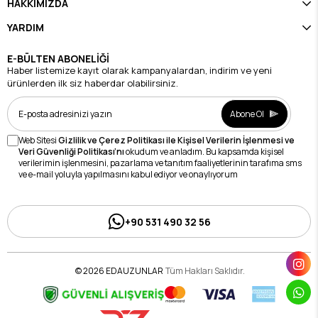
HAKKIMIZDA
YARDIM
E-BÜLTEN ABONELİĞİ
Haber listemize kayıt olarak kampanyalardan, indirim ve yeni
ürünlerden ilk siz haberdar olabilirsiniz.
Abone Ol
Web Sitesi
Gizlilik ve Çerez Politikası ile Kişisel Verilerin İşlenmesi ve
Veri Güvenliği Politikası’nı
okudum ve anladım. Bu kapsamda kişisel
verilerimin işlenmesini, pazarlama ve tanıtım faaliyetlerinin tarafıma sms
ve e-mail yoluyla yapılmasını kabul ediyor ve onaylıyorum
+90 531 490 32 56
© 2026 EDAUZUNLAR
Tüm Hakları Saklıdır.