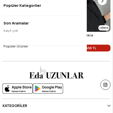
Popüler Kategoriler
Son Aramalar
4
Kayıt yok
Siyah beyaz esarp
Siyah beyaz esarp alaca
$9.45
$9.45
Popüler Ürünler
Tek Fiyat 450 TL
Tek Fiyat 450 TL
KATEGORİLER