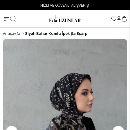
ETSİZ
HIZLI VE GÜVENLİ ALIŞVERİŞ
Anasayfa
Siyah Bahar Kumlu İpek ŞalEşarp