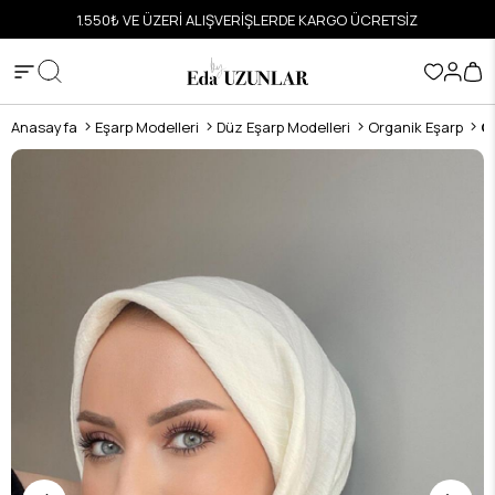
ETSİZ
HIZLI VE GÜVENLİ ALIŞVERİŞ
Anasayfa
Eşarp Modelleri
Düz Eşarp Modelleri
Organik Eşarp
O