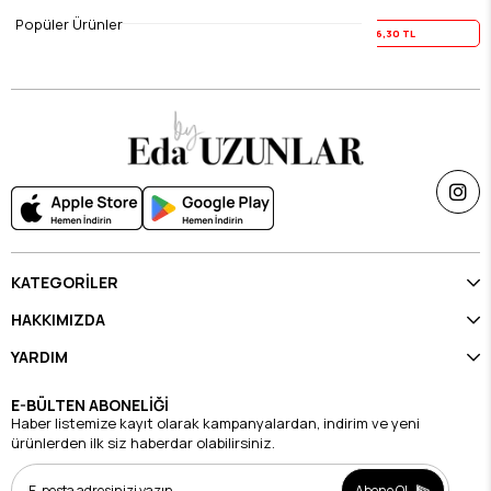
$7.88
$7.88
Popüler Ürünler
Yaz İndirimi
6,30 TL
Yaz İndirimi
6,30 TL
KATEGORİLER
HAKKIMIZDA
YARDIM
E-BÜLTEN ABONELİĞİ
Haber listemize kayıt olarak kampanyalardan, indirim ve yeni
ürünlerden ilk siz haberdar olabilirsiniz.
Abone Ol