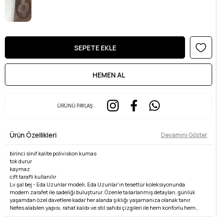
ÜRÜNÜ PAYLAŞ
Ürün Özellikleri
Devamını Göster
birinci sinif kalite poliviskon kumas
tok durur
kaymaz
cift tarafli kullanilir
Lv şal bej - Eda Uzunlar modeli, Eda Uzunlar'ın tesettür koleksiyonunda
modern zarafet ile sadeliği buluşturur. Özenle tasarlanmış detayları, günlük
yaşamdan özel davetlere kadar her alanda şıklığı yaşamanıza olanak tanır.
Nefes alabilen yapısı, rahat kalıbı ve stil sahibi çizgileri ile hem konforlu hem
de zarif bir kullanım sunar. Kumaş kalitesi, Eda Uzunlar farkıyla bir üst