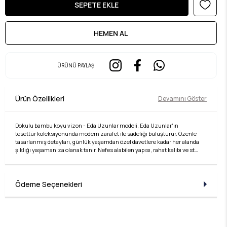
ÜRÜNÜ PAYLAŞ
Ürün Özellikleri
Devamını Göster
Dokulu bambu koyu vizon - Eda Uzunlar modeli, Eda Uzunlar'ın
tesettür koleksiyonunda modern zarafet ile sadeliği buluşturur. Özenle
tasarlanmış detayları, günlük yaşamdan özel davetlere kadar her alanda
şıklığı yaşamanıza olanak tanır. Nefes alabilen yapısı, rahat kalıbı ve stil
sahibi çizgileri ile hem konforlu hem de zarif bir kullanım sunar. Kumaş
kalitesi, Eda Uzunlar farkıyla bir üst seviyeye taşınır. Tesettür giyimde
stilini yansıtmak isteyen kadınlar için ideal bir tercihtir. Koleksiyonun
her bir parçası, zamansız şıklığın temsilcisidir ve her kombine değer
Ödeme Seçenekleri
katar. Şıklığı detaylarda arayanlara özel bu ürün, Eda Uzunlar estetiğini
dolabınıza taşır.