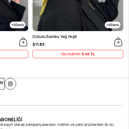
9
9
Dokulu Bambu Yağ Yeşili
$11.82
Yaz İndirimi
9,46 TL
ABONELİĞİ
ze kayıt olarak kampanyalardan, indirim ve yeni ürünlerden ilk siz