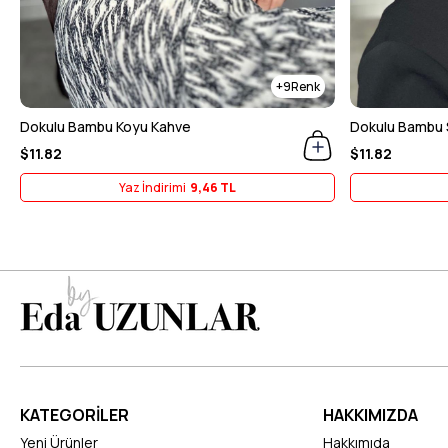
9
Dokulu Bambu Koyu Kahve
Dokulu Bambu 
$11.82
$11.82
Yaz İndirimi
9,46 TL
KATEGORİLER
HAKKIMIZDA
Yeni Ürünler
Hakkımıda