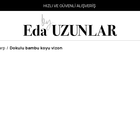
HIZLI VE GÜVENLİ ALIŞVERİŞ
arp
Dokulu bambu koyu vizon