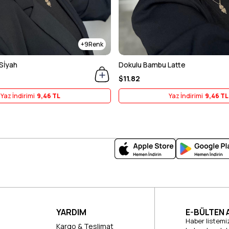
9
Sİyah
Dokulu Bambu Latte
$11.82
Yaz İndirimi
9,46 TL
Yaz İndirimi
9,46 TL
YARDIM
E-BÜLTEN 
Haber listemi
Kargo & Teslimat