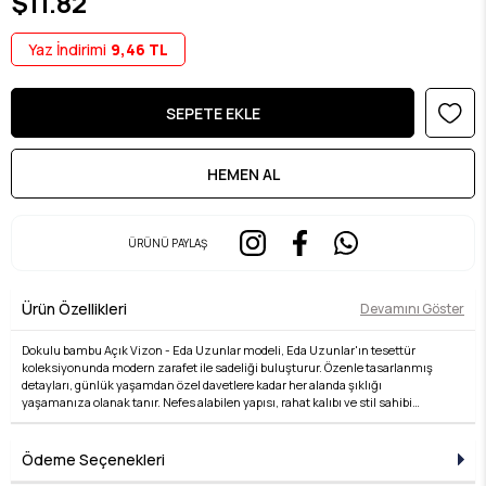
$11.82
Yaz İndirimi
9,46 TL
ÜRÜNÜ PAYLAŞ
Ürün Özellikleri
Devamını Göster
Dokulu bambu Açık Vizon - Eda Uzunlar modeli, Eda Uzunlar'ın tesettür
koleksiyonunda modern zarafet ile sadeliği buluşturur. Özenle tasarlanmış
detayları, günlük yaşamdan özel davetlere kadar her alanda şıklığı
yaşamanıza olanak tanır. Nefes alabilen yapısı, rahat kalıbı ve stil sahibi
çizgileri ile hem konforlu hem de zarif bir kullanım sunar. Kumaş kalitesi, Eda
Uzunlar farkıyla bir üst seviyeye taşınır. Tesettür giyimde stilini yansıtmak
isteyen kadınlar için ideal bir tercihtir. Koleksiyonun her bir parçası, zamansız
Ödeme Seçenekleri
şıklığın temsilcisidir ve her kombine değer katar. Şıklığı detaylarda arayanlara