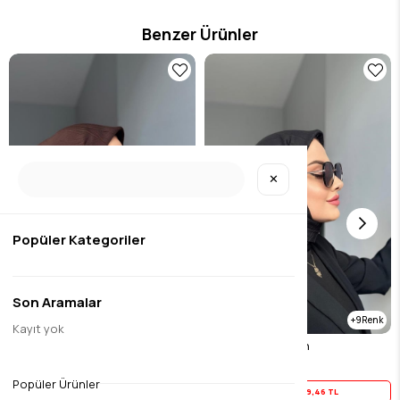
özel bu ürün, Eda Uzunlar estetiğini dolabınıza taşır.
Benzer Ürünler
✕
Popüler Kategoriler
Son Aramalar
9
9
Kayıt yok
Dokulu Bambu Koyu Kahve
Dokulu Bambu Sİyah
$11.82
$11.82
Popüler Ürünler
Yaz İndirimi
9,46 TL
Yaz İndirimi
9,46 TL